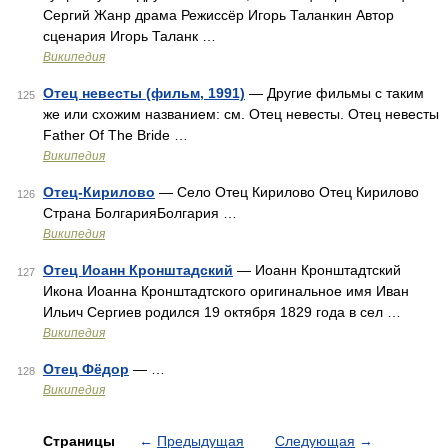
Сергий Жанр драма Режиссёр Игорь Таланкин Автор
сценария Игорь Таланк …
Википедия
Отец невесты (фильм, 1991)
— Другие фильмы с таким
125
же или схожим названием: см. Отец невесты. Отец невесты
Father Of The Bride …
Википедия
Отец-Кирилово
— Село Отец Кирилово Отец Кирилово
126
Страна БолгарияБолгария …
Википедия
Отец Иоанн Кронштадский
— Иоанн Кронштадтский
127
Икона Иоанна Кронштадтского оригинальное имя Иван
Ильич Сергиев родился 19 октября 1829 года в сел …
Википедия
Отец Фёдор
— …
128
Википедия
Страницы
←
Предыдущая
Следующая
→