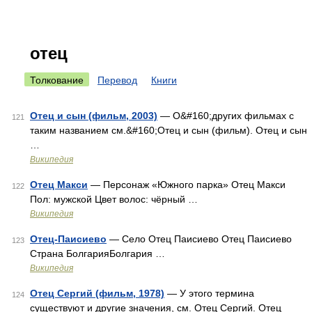
отец
Толкование
Перевод
Книги
Отец и сын (фильм, 2003)
— О&#160;других фильмах с
121
таким названием см.&#160;Отец и сын (фильм). Отец и сын
…
Википедия
Отец Макси
— Персонаж «Южного парка» Отец Макси
122
Пол: мужской Цвет волос: чёрный …
Википедия
Отец-Паисиево
— Село Отец Паисиево Отец Паисиево
123
Страна БолгарияБолгария …
Википедия
Отец Сергий (фильм, 1978)
— У этого термина
124
существуют и другие значения, см. Отец Сергий. Отец